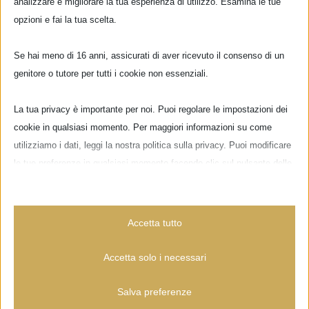
analizzare e migliorare la tua esperienza di utilizzo. Esamina le tue
Camminando per le vie del centro storico di
opzioni e fai la tua scelta.
Firenze potrete notare delle strane porticine,
Se hai meno di 16 anni, assicurati di aver ricevuto il consenso di un
sono piccole finestre ad arco che assomigliano
genitore o tutore per tutti i cookie non essenziali.
alle grandi porte e finestre degli edifici. Sono le
“buchette del vino” e hanno la dimensione di un
La tua privacy è importante per noi. Puoi regolare le impostazioni dei
cookie in qualsiasi momento. Per maggiori informazioni su come
fiasco di vino [...]
utilizziamo i dati, leggi la nostra politica sulla privacy. Puoi modificare
le tue preferenze in qualsiasi momento facendo clic sul pulsante delle
impostazioni qui sotto.
Nota che, se scegli di disabilitare alcuni tipi di cookie, questo potrebbe
Accetta tutto
influire sulla tua esperienza del sito e sui servizi che possiamo offrire.
Accetta solo i necessari
Essenziali
Salva preferenze
I cookie e i servizi essenziali abilitano le funzioni di base e sono