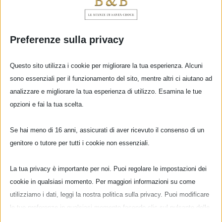
Preferenze sulla privacy
Questo sito utilizza i cookie per migliorare la tua esperienza. Alcuni
sono essenziali per il funzionamento del sito, mentre altri ci aiutano ad
analizzare e migliorare la tua esperienza di utilizzo. Esamina le tue
opzioni e fai la tua scelta.
Se hai meno di 16 anni, assicurati di aver ricevuto il consenso di un
genitore o tutore per tutti i cookie non essenziali.
E’ tempo di vendemmia!
La tua privacy è importante per noi. Puoi regolare le impostazioni dei
cookie in qualsiasi momento. Per maggiori informazioni su come
Rinomato in tutto il mondo per la produzione
utilizziamo i dati, leggi la nostra politica sulla privacy. Puoi modificare
le tue preferenze in qualsiasi momento facendo clic sul pulsante delle
del suo ottimo vino, il Chianti è un'area collinare
impostazioni qui sotto.