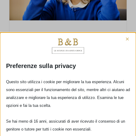
DIDACTA ITALY FAIR – From 10 to 12
×
March 2022
Preferenze sulla privacy
DIDACTA ITALIA, whose fifth edition will take
place from 10th to 12th March 2022 at
Questo sito utilizza i cookie per migliorare la tua esperienza. Alcuni
the Fortezza da Basso of Florence, is the most
sono essenziali per il funzionamento del sito, mentre altri ci aiutano ad
important event about innovation and the
analizzare e migliorare la tua esperienza di utilizzo. Esamina le tue
future of school. The fair will develop on two
opzioni e fai la tua scelta.
levels – an exhibiting area, involving [...]
Se hai meno di 16 anni, assicurati di aver ricevuto il consenso di un
genitore o tutore per tutti i cookie non essenziali.