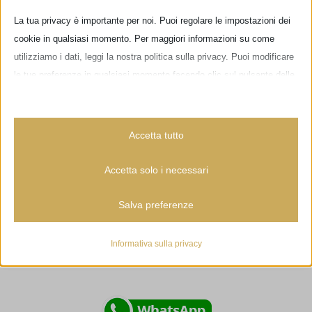
La tua privacy è importante per noi. Puoi regolare le impostazioni dei
cookie in qualsiasi momento. Per maggiori informazioni su come
utilizziamo i dati, leggi la nostra politica sulla privacy. Puoi modificare
le tue preferenze in qualsiasi momento facendo clic sul pulsante delle
impostazioni qui sotto.
Nota che, se scegli di disabilitare alcuni tipi di cookie, questo potrebbe
Accetta tutto
influire sulla tua esperienza del sito e sui servizi che possiamo offrire.
Via delle Pinzochere, 6
Accetta solo i necessari
50122 Firenze - ITALIA
Essenziali
Salva preferenze
I cookie e i servizi essenziali abilitano le funzioni di base e sono
necessari per il corretto funzionamento del sito web. Questi cookie
Novità
e servizi non richiedono il consenso dell'utente secondo il GDPR.
Informativa sulla privacy
Mostra dettagli
Potete contattarci anche tramite
Analitici
_lscache_vary
I cookie di statistica raccolgono informazioni sull'utilizzo,