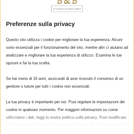
Preferenze sulla privacy
Questo sito utilizza i cookie per migliorare la tua esperienza. Alcuni
sono essenziali per il funzionamento del sito, mentre altri ci aiutano ad
analizzare e migliorare la tua esperienza di utilizzo. Esamina le tue
opzioni e fai la tua scelta.
Se hai meno di 16 anni, assicurati di aver ricevuto il consenso di un
genitore o tutore per tutti i cookie non essenziali.
E’ tempo di vendemmia!
La tua privacy è importante per noi. Puoi regolare le impostazioni dei
cookie in qualsiasi momento. Per maggiori informazioni su come
Rinomato in tutto il mondo per la produzione
utilizziamo i dati, leggi la nostra politica sulla privacy. Puoi modificare
le tue preferenze in qualsiasi momento facendo clic sul pulsante delle
del suo ottimo vino, il Chianti è un'area collinare
impostazioni qui sotto.