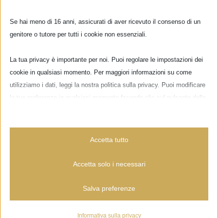
Se hai meno di 16 anni, assicurati di aver ricevuto il consenso di un
 –
POPE TO VISIT
FIRENZE HOME
Agl
genitore o tutore per tutti i cookie non essenziali.
FLORENCE – 27th
TEXSTYLE
per
February 2022
International Fair
Febb
La tua privacy è importante per noi. Puoi regolare le impostazioni dei
nti
Gennaio 13, 2022
|
0 Commenti
Gennaio 12, 2022
|
0 Commenti
cookie in qualsiasi momento. Per maggiori informazioni su come
utilizziamo i dati, leggi la nostra politica sulla privacy. Puoi modificare
le tue preferenze in qualsiasi momento facendo clic sul pulsante delle
Scrivi un commento
impostazioni qui sotto.
Commento
Nota che, se scegli di disabilitare alcuni tipi di cookie, questo potrebbe
Accetta tutto
influire sulla tua esperienza del sito e sui servizi che possiamo offrire.
Accetta solo i necessari
Essenziali
Salva preferenze
I cookie e i servizi essenziali abilitano le funzioni di base e sono
necessari per il corretto funzionamento del sito web. Questi cookie
e servizi non richiedono il consenso dell'utente secondo il GDPR.
Informativa sulla privacy