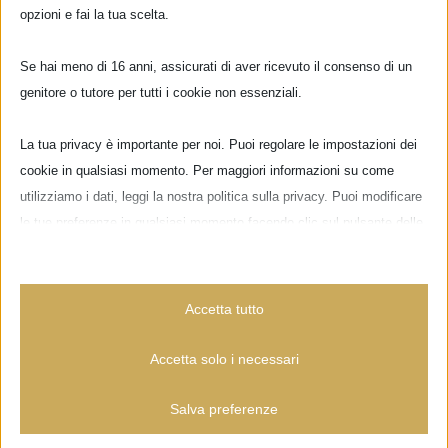
opzioni e fai la tua scelta.
Museo del Bargello. Lunedì 8 il meglio del jazz
nostrano: Enrico Rava insieme al suo "new
Se hai meno di 16 anni, assicurati di aver ricevuto il consenso di un
genitore o tutore per tutti i cookie non essenziali.
quartet"; il 12 il percussionista indiano Trilok
Gurtu ci sorprenderà con la sua
La tua privacy è importante per noi. Puoi regolare le impostazioni dei
strumentazione fantasiosa e [...]
cookie in qualsiasi momento. Per maggiori informazioni su come
utilizziamo i dati, leggi la nostra politica sulla privacy. Puoi modificare
le tue preferenze in qualsiasi momento facendo clic sul pulsante delle
impostazioni qui sotto.
Nota che, se scegli di disabilitare alcuni tipi di cookie, questo potrebbe
Accetta tutto
influire sulla tua esperienza del sito e sui servizi che possiamo offrire.
Accetta solo i necessari
Essenziali
Salva preferenze
I cookie e i servizi essenziali abilitano le funzioni di base e sono
necessari per il corretto funzionamento del sito web. Questi cookie