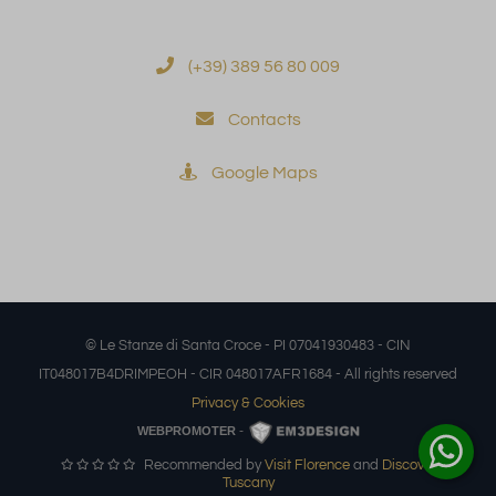
(+39) 389 56 80 009
Contacts
Google Maps
© Le Stanze di Santa Croce - PI 07041930483 - CIN
IT048017B4DRIMPEOH - CIR 048017AFR1684 - All rights reserved
Privacy & Cookies
-
WEBPROMOTER
Recommended by
Visit Florence
and
Discover
Tuscany