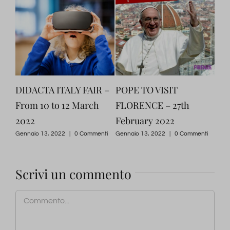
DIDACTA ITALY FAIR –
POPE TO VISIT
FI
022
From 10 to 12 March
FLORENCE – 27th
TE
2022
February 2022
Int
ti
Gennaio 13, 2022
|
0 Commenti
Gennaio 13, 2022
|
0 Commenti
Genn
Scrivi un commento
Commento