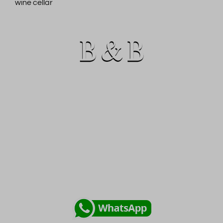
wine cellar
Via delle Pinzochere, 6
50122 Firenze - ITALIA
Novità
Potete contattarci anche tramite