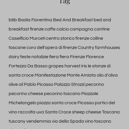
Tag
b&b
Badia Fiorentina
Bed And Breakfast
bed and
breakfast firenze
caffe
calcio
campagna
cantine
Caseificio Murceti
centro storico firenze
colline
toscane
coro dell'opera di firenze
Country farmhouses
dairy
feste natalizie
fiera
fiera
Firenze
Florence
Fortezza Da Basso
grapes harvest
iris
le stanze di
santa croce
Manifestazione
Monte Amiata
olio d'oliva
olive oil
Pablo Picasso
Palazzo Strozzi
pecorino
pecorino cheese
pecorino toscano
Piazzale
Michelangelo
piazza santa croce
Picasso
portici del
vino
raccolta uva
Santa Croce
sheep cheese
Toscana
tuscany
vendemmia
via della Spada
vino toscano